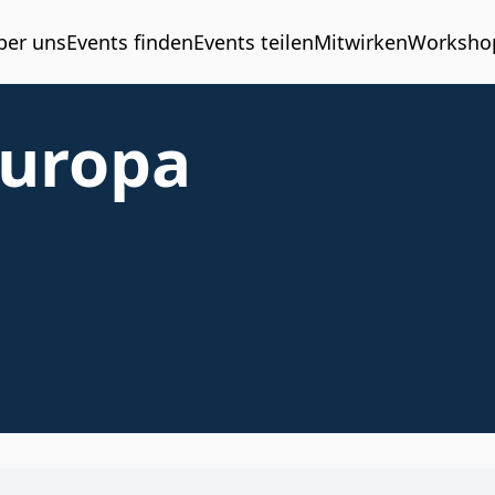
ber uns
Events finden
Events teilen
Mitwirken
Worksho
Europa