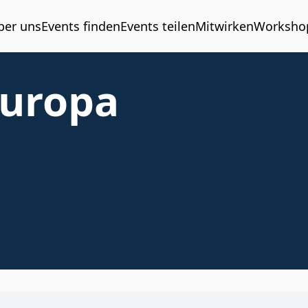
ber uns
Events finden
Events teilen
Mitwirken
Worksho
Europa