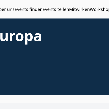
ber uns
Events finden
Events teilen
Mitwirken
Worksho
Europa