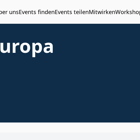
ber uns
Events finden
Events teilen
Mitwirken
Worksho
Europa